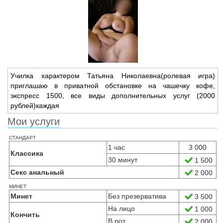
Училка характером Татьяна Николаевна(ролевая игра)
приглашаю в приватной обстановке на чашечку кофе,
экспресс 1500,
все виды дополнительных услуг (2000
рублей)каждая
Мои услуги
стандарт
1 час
3 000
Классика
30 минут
1 500
Секс анальный
2 000
минет
Минет
Без презерватива
3 500
На лицо
1 000
Кончить
В рот
2 000